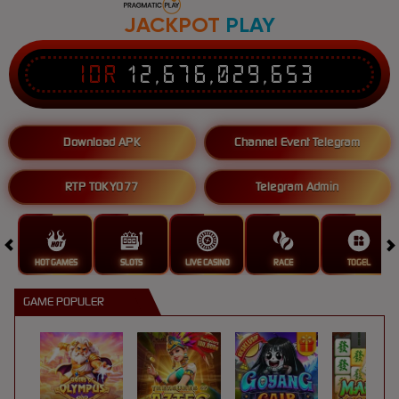
JACKPOT
PLAY
IDR
12,676,029,653
Download APK
Channel Event Telegram
RTP TOKYO77
Telegram Admin
HOT GAMES
SLOTS
LIVE CASINO
RACE
TOGEL
GAME POPULER