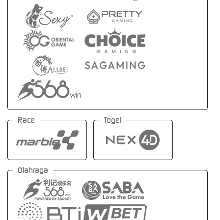
Race
Togel
Olahraga