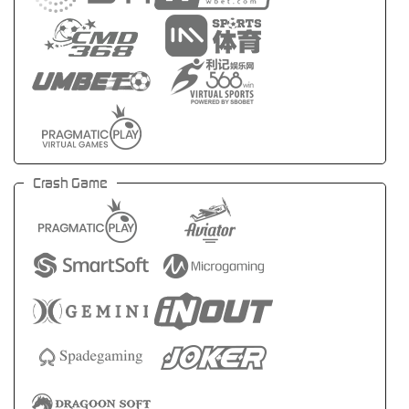
Crash Game