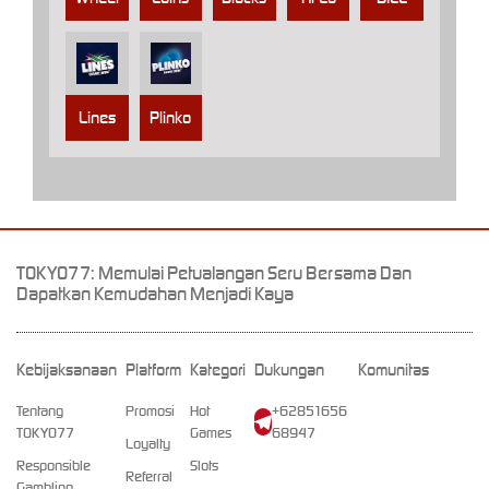
Lines
Plinko
TOKYO77: Memulai Petualangan Seru Bersama Dan
Dapatkan Kemudahan Menjadi Kaya
Kebijaksanaan
Platform
Kategori
Dukungan
Komunitas
Tentang
Promosi
Hot
+62851656
TOKYO77
Games
68947
Loyalty
Responsible
Slots
Referral
Gambling