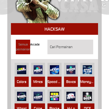
HACKSAW
Semua
Arcade
permainan
Colors
Mines
Speed Crash
Boxes
Moneyplane
Wheel
Coins
Blocks
Hi-Lo
DICE