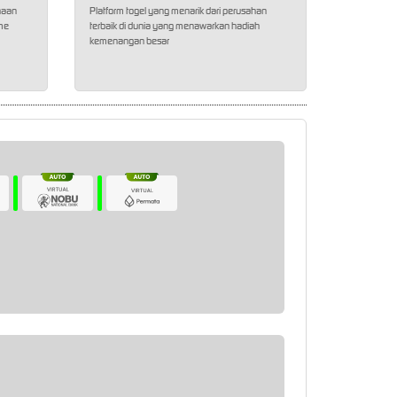
haan
Platform togel yang menarik dari perusahan
ame
terbaik di dunia yang menawarkan hadiah
kemenangan besar