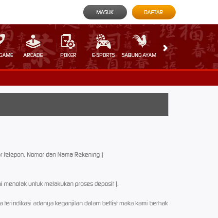
MASUK
DAFTAR
 GAME
ARCADE
POKER
E-SPORTS
SABUNG AYAM
PROMOSI
or telepon, Nomor dan Nama Rekening )
ami menolak untuk melakukan proses deposit ).
ika terindikasi adanya keganjilan dalam betlist maka kami berhak