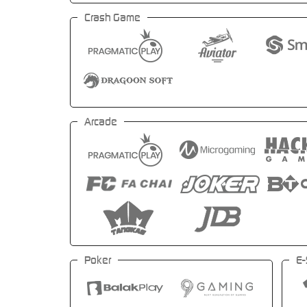
Crash Game
Arcade
Poker
E-