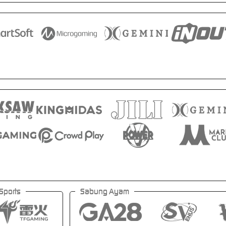
Sports
Sabung Ayam