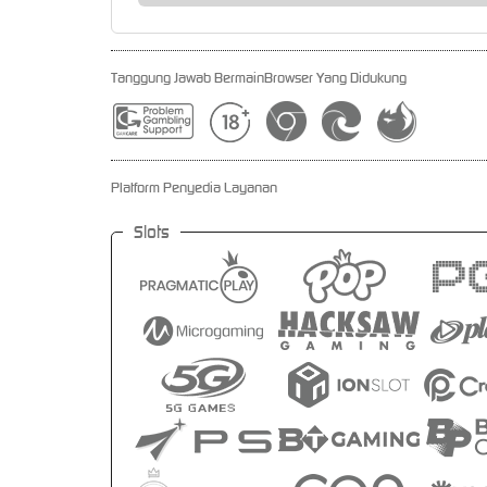
Tanggung Jawab Bermain
Browser Yang Didukung
Platform Penyedia Layanan
Slots