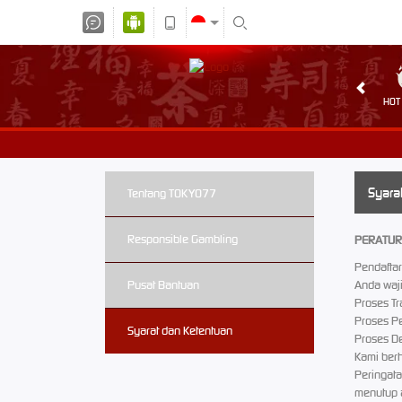
HOT
Syara
Tentang TOKYO77
Responsible Gambling
PERATUR
Pendaftar
Pusat Bantuan
Anda waji
Proses Tr
Proses Pe
Syarat dan Ketentuan
Proses De
Kami ber
Peringata
menutup a