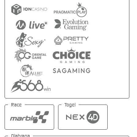
Race
Togel
Olahraga