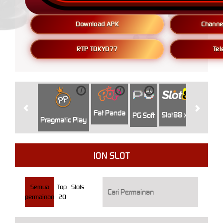
Download APK
Channe
RTP TOKYO77
Tel
i
i
i
i
i
Facha
Fat Panda
Slot88 x PP
PG Soft
Pragmatic Play
ION SLOT
Semua
Top
Slots
permainan
20