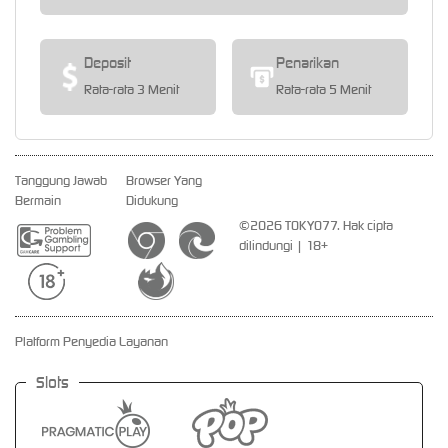
Deposit
Penarikan
Rata-rata 3 Menit
Rata-rata 5 Menit
Tanggung Jawab
Browser Yang
Bermain
Didukung
©2026 TOKYO77. Hak cipta
dilindungi | 18+
Platform Penyedia Layanan
Slots